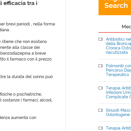
 efficacia tra i
Search
er brevi periodi , nella forma
Me
diana .
Antibiotici n
 ) ritiene che non esistano
della Bronc
enente alla classe dei
Cronica Ostru
riacutizzata
a benzodiazepina a breve
to il farmaco con il prezzo
Polmoniti com
Percorso Dia
Terapeutico
ltre la durata del sonno può
Terapia Antib
Infezioni Uri
isiche o psichiatriche,
Complicate C
 sostanze ( farmaci, alcool,
Sinusiti Masce
Odontogene
cidenza aumenta con
Terapia Antib