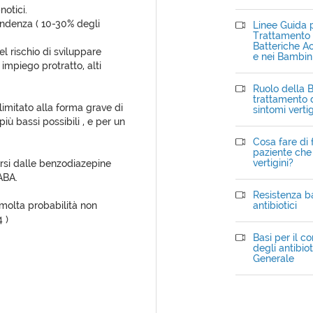
otici.
pendenza ( 10-30% degli
Linee Guida p
Trattamento d
Batteriche Ac
l rischio di sviluppare
e nei Bambin
mpiego protratto, alti
Ruolo della B
trattamento d
imitato alla forma grave di
sintomi verti
iù bassi possibili , e per un
Cosa fare di 
paziente che 
vertigini?
rsi dalle benzodiazepine
ABA.
Resistenza ba
 molta probabilità non
antibiotici
 )
Basi per il c
degli antibiot
Generale