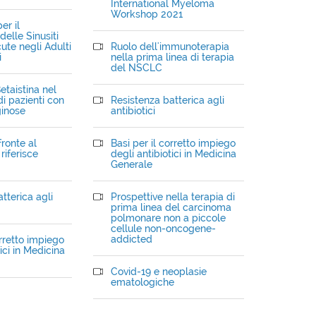
International Myeloma
Workshop 2021
er il
elle Sinusiti
ute negli Adulti
Ruolo dell'immunoterapia
i
nella prima linea di terapia
del NSCLC
etaistina nel
i pazienti con
Resistenza batterica agli
ginose
antibiotici
fronte al
Basi per il corretto impiego
riferisce
degli antibiotici in Medicina
Generale
tterica agli
Prospettive nella terapia di
prima linea del carcinoma
polmonare non a piccole
cellule non-oncogene-
addicted
orretto impiego
ici in Medicina
Covid-19 e neoplasie
ematologiche