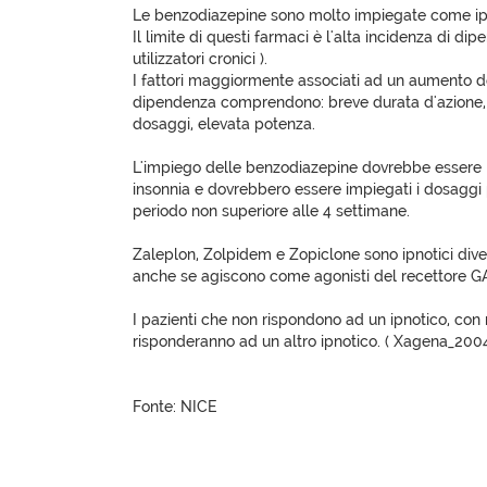
Le benzodiazepine sono molto impiegate come ipn
Il limite di questi farmaci è l'alta incidenza di di
utilizzatori cronici ).
I fattori maggiormente associati ad un aumento de
dipendenza comprendono: breve durata d'azione, i
dosaggi, elevata potenza.
L'impiego delle benzodiazepine dovrebbe essere l
insonnia e dovrebbero essere impiegati i dosaggi p
periodo non superiore alle 4 settimane.
Zaleplon, Zolpidem e Zopiclone sono ipnotici dive
anche se agiscono come agonisti del recettore G
I pazienti che non rispondono ad un ipnotico, con
risponderanno ad un altro ipnotico. ( Xagena_2004
Fonte: NICE