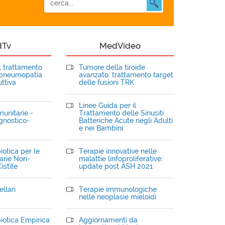
dTv
MedVideo
el trattamento
Tumore della tiroide
opneumopatia
avanzato: trattamento target
ttiva
delle fusioni TRK
Linee Guida per il
unitarie -
Trattamento delle Sinusiti
gnostico-
Batteriche Acute negli Adulti
e nei Bambini
iotica per le
Terapie innovative nelle
narie Non-
malattie linfoproliferative:
istite
update post ASH 2021
llari
Terapie immunologiche
nelle neoplasie mieloidi
iotica Empirica
Aggiornamenti da