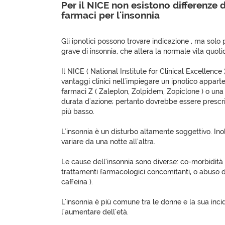
Per il NICE non esistono differenze di
farmaci per l'insonnia
Gli ipnotici possono trovare indicazione , ma solo p
grave di insonnia, che altera la normale vita quoti
Il NICE ( National Institute for Clinical Excellence
vantaggi clinici nell'impiegare un ipnotico appart
farmaci Z ( Zaleplon, Zolpidem, Zopiclone ) o un
durata d'azione; pertanto dovrebbe essere prescrit
più basso.
L'insonnia è un disturbo altamente soggettivo. Ino
variare da una notte all'altra.
Le cause dell'insonnia sono diverse: co-morbidità f
trattamenti farmacologici concomitanti, o abuso di
caffeina ).
L'insonnia è più comune tra le donne e la sua in
l'aumentare dell'età.